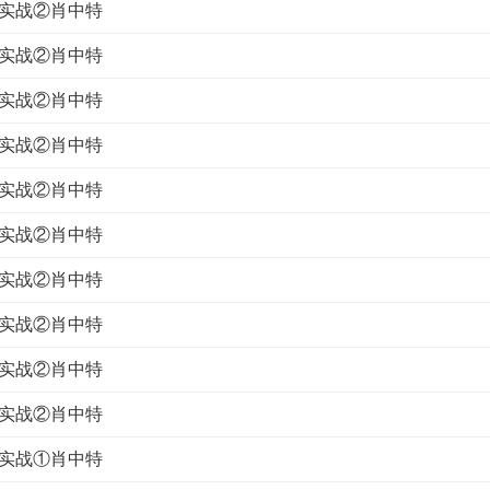
】实战②肖中特
】实战②肖中特
】实战②肖中特
】实战②肖中特
】实战②肖中特
】实战②肖中特
】实战②肖中特
】实战②肖中特
】实战②肖中特
】实战②肖中特
】实战①肖中特