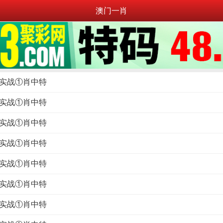
澳门一肖
】实战①肖中特
】实战①肖中特
】实战①肖中特
】实战①肖中特
】实战①肖中特
】实战①肖中特
】实战①肖中特