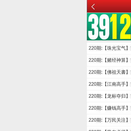
220期:【珠光宝气
220期:【赌经神算
220期:【佛祖天書
220期:【江南高手
220期:【龙标夺归
220期:【赚钱高手
220期:【万民关注