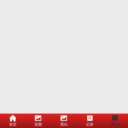
香港
首页
彩图
黑白
记录