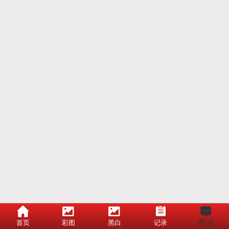
香港
首页
彩图
黑白
记录