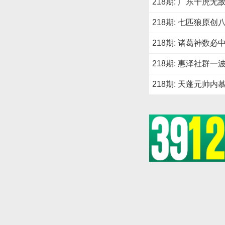
218期: 广东十虎无
218期: 七匹狼原创
218期: 诸葛神数必
218期: 惠泽社群一
218期: 天蓬元帅内