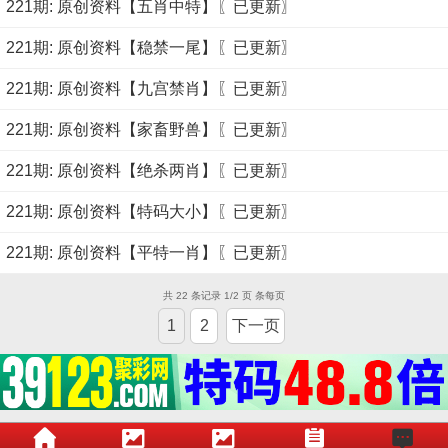
221期: 原创资料【五肖中特】〖已更新〗
221期: 原创资料【稳禁一尾】〖已更新〗
221期: 原创资料【九宫禁肖】〖已更新〗
221期: 原创资料【家畜野兽】〖已更新〗
221期: 原创资料【绝杀两肖】〖已更新〗
221期: 原创资料【特码大小】〖已更新〗
221期: 原创资料【平特一肖】〖已更新〗
共 22 条记录 1/2 页 条每页
1
2
下一页