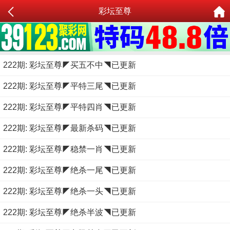
彩坛至尊
222期: 彩坛至尊◤买五不中◥已更新
222期: 彩坛至尊◤平特三尾◥已更新
222期: 彩坛至尊◤平特四肖◥已更新
222期: 彩坛至尊◤最新杀码◥已更新
222期: 彩坛至尊◤稳禁一肖◥已更新
222期: 彩坛至尊◤绝杀一尾◥已更新
222期: 彩坛至尊◤绝杀一头◥已更新
222期: 彩坛至尊◤绝杀半波◥已更新