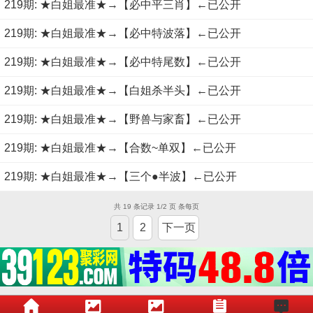
219期: ★白姐最准★→【必中平三肖】←已公开
219期: ★白姐最准★→【必中特波落】←已公开
219期: ★白姐最准★→【必中特尾数】←已公开
219期: ★白姐最准★→【白姐杀半头】←已公开
219期: ★白姐最准★→【野兽与家畜】←已公开
219期: ★白姐最准★→【合数~单双】←已公开
219期: ★白姐最准★→【三个●半波】←已公开
共 19 条记录 1/2 页 条每页
1
2
下一页