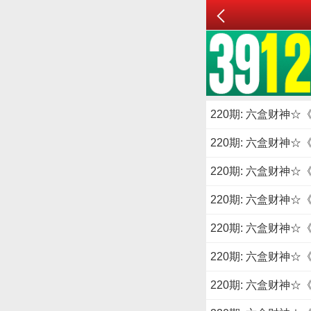
220期: 六盒财神
220期: 六盒财神
220期: 六盒财神
220期: 六盒财神
220期: 六盒财神
220期: 六盒财神
220期: 六盒财神