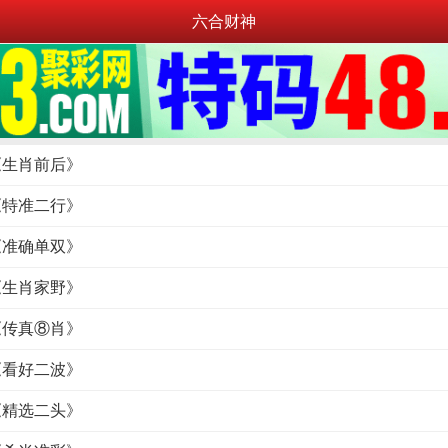
六合财神
☆《生肖前后》
☆《特准二行》
☆《准确单双》
☆《生肖家野》
☆《传真⑧肖》
☆《看好二波》
☆《精选二头》