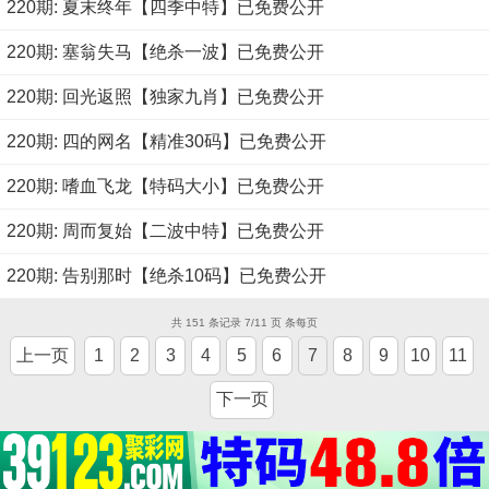
220期: 夏末终年【四季中特】已免费公开
220期: 塞翁失马【绝杀一波】已免费公开
220期: 回光返照【独家九肖】已免费公开
220期: 四的网名【精准30码】已免费公开
220期: 嗜血飞龙【特码大小】已免费公开
220期: 周而复始【二波中特】已免费公开
220期: 告别那时【绝杀10码】已免费公开
共 151 条记录 7/11 页 条每页
上一页
1
2
3
4
5
6
7
8
9
10
11
下一页