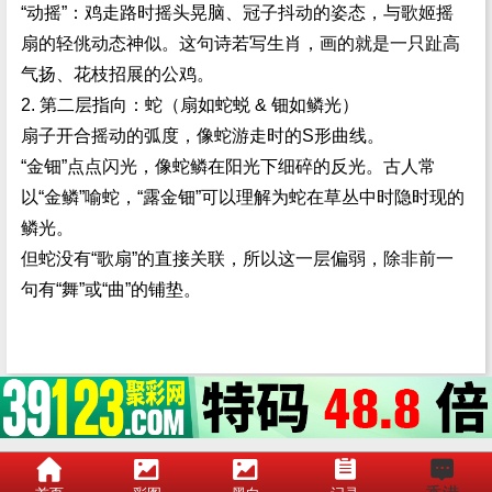
“动摇”：鸡走路时摇头晃脑、冠子抖动的姿态，与歌姬摇
扇的轻佻动态神似。这句诗若写生肖，画的就是一只趾高
气扬、花枝招展的公鸡。
2. 第二层指向：蛇（扇如蛇蜕 & 钿如鳞光）
扇子开合摇动的弧度，像蛇游走时的S形曲线。
“金钿”点点闪光，像蛇鳞在阳光下细碎的反光。古人常
以“金鳞”喻蛇，“露金钿”可以理解为蛇在草丛中时隐时现的
鳞光。
但蛇没有“歌扇”的直接关联，所以这一层偏弱，除非前一
句有“舞”或“曲”的铺垫。