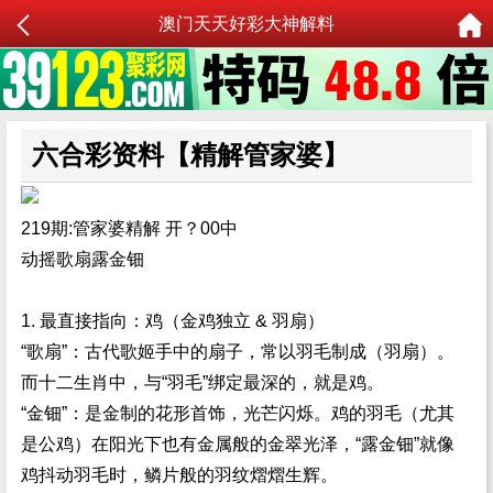
澳门天天好彩大神解料
六合彩资料【精解管家婆】
219期:管家婆精解 开？00中
动摇歌扇露金钿
1. 最直接指向：鸡（金鸡独立 & 羽扇）
“歌扇”：古代歌姬手中的扇子，常以羽毛制成（羽扇）。
而十二生肖中，与“羽毛”绑定最深的，就是鸡。
“金钿”：是金制的花形首饰，光芒闪烁。鸡的羽毛（尤其
是公鸡）在阳光下也有金属般的金翠光泽，“露金钿”就像
鸡抖动羽毛时，鳞片般的羽纹熠熠生辉。