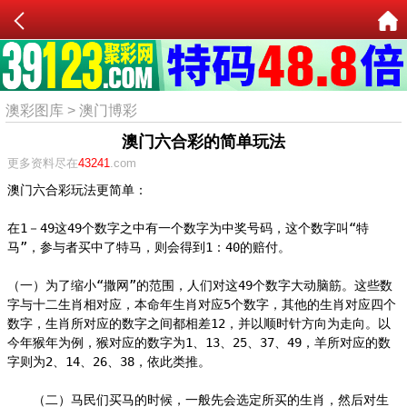
澳彩图库
>
澳门博彩
澳门六合彩的简单玩法
更多资料尽在
43241
.com
澳门六合彩玩法更简单：

在1－49这49个数字之中有一个数字为中奖号码，这个数字叫“特
马”，参与者买中了特马，则会得到1：40的赔付。

（一）为了缩小“撒网”的范围，人们对这49个数字大动脑筋。这些数
字与十二生肖相对应，本命年生肖对应5个数字，其他的生肖对应四个
数字，生肖所对应的数字之间都相差12，并以顺时针方向为走向。以
今年猴年为例，猴对应的数字为1、13、25、37、49，羊所对应的数
字则为2、14、26、38，依此类推。

　　（二）马民们买马的时候，一般先会选定所买的生肖，然后对生