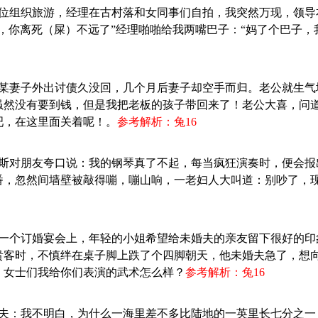
：单位组织旅游，经理在古村落和女同事们自拍，我突然万现，领
，你离死（屎）不远了”经理啪啪给我两嘴巴子：“妈了个巴子，
：某某妻子外出讨债久没回，几个月后妻子却空手而归。老公就生
虽然没有要到钱，但是我把老板的孩子带回来了！老公大喜，问
吧，在这里面关着呢！。
参考解析：兔16
：汉斯对朋友夸口说：我的钢琴真了不起，每当疯狂演奏时，便会
番，忽然间墙壁被敲得嘣，嘣山响，一老妇人大叫道：别吵了，
：在一个订婚宴会上，年轻的小姐希望给未婚夫的亲友留下很好的
贵客时，不慎绊在桌子脚上跌了个四脚朝天，他未婚夫急了，想
，女士们我给你们表演的武术怎么样？
参考解析：兔16
：丈夫：我不明白，为什么一海里差不多比陆地的一英里长七分之