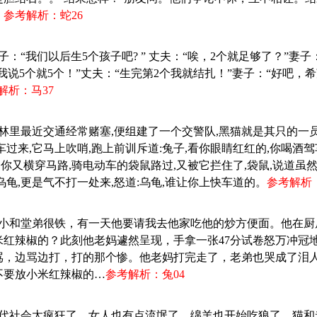
。
参考解析：蛇26
子：“我们以后生5个孩子吧? ” 丈夫：“唉，2个就足够了？”妻子：
“我说5个就5个！”丈夫：“生完第2个我就结扎！”妻子：“好吧，
解析：马37
森林里最近交通经常赌塞,便组建了一个交警队,黑猫就是其只的一员
车过来,它马上吹哨,跑上前训斥道:兔子,看你眼睛红红的,你喝酒
蟹,你又横穿马路,骑电动车的袋鼠路过,又被它拦住了,袋鼠,说道虽
乌龟,更是气不打一处来,怒道:乌龟,谁让你上快车道的。
参考解析：
：从小和堂弟很铁，有一天他要请我去他家吃他的炒方便面。他在
米红辣椒的？此刻他老妈遽然呈现，手拿一张47分试卷怒万冲冠
骂，边骂边打，打的那个惨。他老妈打完走了，老弟也哭成了泪
不要放小米红辣椒的…
参考解析：兔04
：现代社会太疯狂了，女人也有点流氓了，绵羊也开始吃狼了，猫