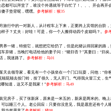
性恋都可以拜堂了，谁没个外遇就等于白忙了！、、、开会再开
有傻子垫背呢，嘿嘿。
参考解析：猴35
：蜜月旅行中的一对新人，从计程车上下来，正要跨上宾馆的台阶
的样子？丈夫：好哇！可是，你一个人搬得动四个皮箱吗？。
参
：一男养一猪，特烦它，就想把它给扔了，但是此猪认得回家的路
车弃猪，当晚打电话给他的妻子问：“猪归否？”其妻曰：“归矣
话，我迷路了。
参考解析：马01
生某天去领导家，看见有一个小孩坐在一个门口玩耍，问他：“你
就屁颠屁颠去按门铃，按了很久，无人开门。气得我火冒三丈，生
我哪知道，这又不是我家！”
参考解析：马49
：刚装完房子，买了张新床，原来是一米五的，新床是两米的。晚
，可以睡三个人。老公回应：只要你没意见，我是愿意还有个人
，我当然愿意了
参考解析：猪08