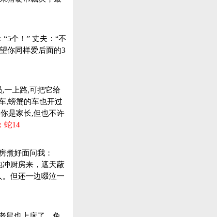
“5个！” 丈夫：“不
希望你同样爱后面的3
,一上路,可把它给
驾车,螃蟹的车也开过
然你是家长,但也不许
蛇14
厨房煮好面问我：
地冲厨房来，遮天蔽
人。但还一边啜泣一
和老鼠也上床了，兔