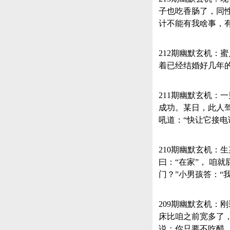
子也吃香肠了，同
计不能有我啥事，
212期幽默玄机
着已经结婚好几年
211期幽默玄机
成功。某日，此人驾
吼道：“快让它接电
210期幽默玄机：
曰：“在家”， 咱
门？”小男孩答：“
209期幽默玄机
床比咱之前宽多了
说：你只要不吃醋