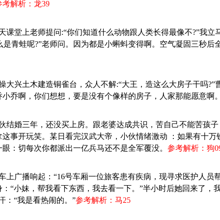
参考解析：龙39
一天课堂上老师提问:“你们知道什么动物跟人类长得最像不?”我立
什么是青蛙呢?”老师问。因为都是小蝌蚪变得啊。空气凝固三秒后
曹操大兴土木建造铜雀台，众人不解:“大王，造这么大房子干吗?
乔小乔啊，你们想想，要是没有个像样的房子，人家那能愿意啊
：小伙结婚三年，还没买上房。跟老婆达成共识，苦自己不能苦孩
拿这事开玩笑。某日看完汉武大帝，小伙情绪激动 ：如果有十万
一眼：切每次你都派出一亿兵马还不是全军覆没。
参考解析：狗0
火车上广播响起：“16号车厢一位旅客患有疾病，现寻求医护人员
：“小妹，帮我看下东西，我去看一下。”半小时后她回来了，我
汗：“我是看热闹的。”
参考解析：马25