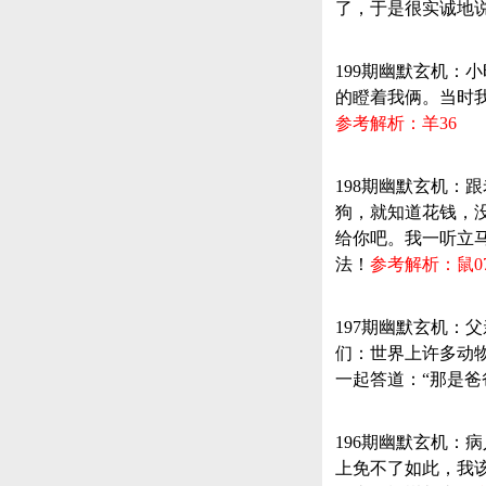
了，于是很实诚地
199期幽默玄机：
的瞪着我俩。当时我
参考解析：羊36
198期幽默玄机
狗，就知道花钱，
给你吧。我一听立
法！
参考解析：鼠0
197期幽默玄机：
们：世界上许多动
一起答道：“那是爸爸
196期幽默玄机
上免不了如此，我