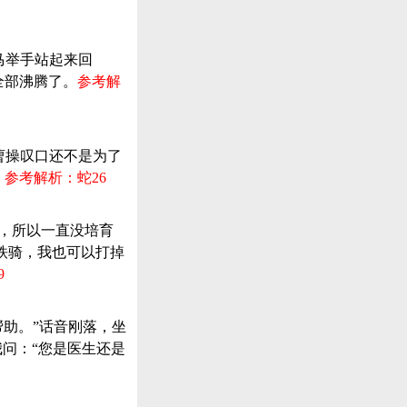
马举手站起来回
全部沸腾了。
参考解
”曹操叹口还不是为了
。
参考解析：蛇26
子，所以一直没培育
铁骑，我也可以打掉
9
帮助。”话音刚落，坐
问：“您是医生还是