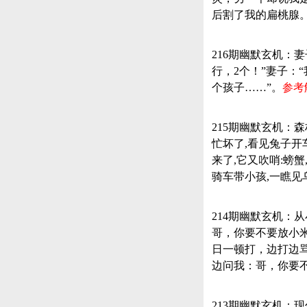
后割了我的扁桃腺
216期幽默玄机：妻
行，2个！”妻子：
个孩子……”。
参考
215期幽默玄机：
忙坏了,看见兔子开
来了,它又吹哨:螃
骑车带小孩,一瞧见
214期幽默玄机
哥，你要不要放小
日一顿打，边打边
边问我：哥，你要
213期幽默玄机