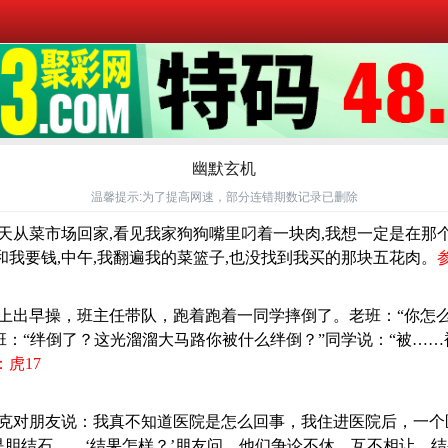
幽默玄机
温馨提示:为了提高网速，部分连错期数记录已删除
今天从菜市场回家,看见我家狗狗嘴里叼着一块肉,我想一定是在那
和我要钱,中午,我翻遍我的菜篮子,也没找到我买的那块五花肉。
早上出早操，班主任带队，跑着跑着一同学摔倒了。老班：“你怎
老班：“绊倒了？这光溜溜大马路你被什么绊倒？”同学说：“被…
虎17
：罗克对朋友说：我真不知道医院是怎么回事，我住进医院后，一
是胆结石。。‘结果怎样？’朋友问。他们争论不休，互不相让。