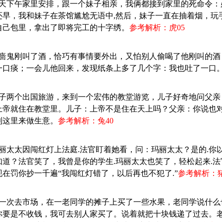
：昨天下午家里安排，跟一个妹子相亲，我俩都接到家里的死命令
还早，我和妹子在茶馆尴尬无语中,然后，妹子一直在抽着烟，玩
自己包里，拿出了即将完工的十字绣。
参考解析：虎05
：吝啬鬼刚叫了酒，恰巧有事情要外出，又怕别人偷喝了他刚叫的
一口痰；一会儿他回来，发现纸条上多了几个字：我也吐了一口
：父子两个出国旅游，来到一个宏伟的教堂游览，儿子好奇地问父
上帝就住在教堂里。儿子：上帝不是住在天上吗？父亲：你说也
到这里来做生意。
参考解析：兔40
玛丽太太因闯红灯上法庭.法官盯着她看，问：玛丽太太？是的.你
知道？法官笑了，我曾是你的学生.玛丽太太也笑了，轻松起来.
现在罚你抄一千遍“我闯红灯错了，以后再也不犯了.”
参考解析：猪
：有一次去市场，在一老同学的摊子上买了一些水果，老同学说什
你要是不收钱，我可去别人家买了。说着就把十块钱递了过去。