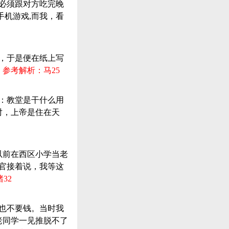
：必须跟对方吃完晚
手机游戏,而我，看
酒，于是便在纸上写
。
参考解析：马25
亲：教堂是干什么用
对，上帝是住在天
以前在西区小学当老
法官接着说，我等这
32
么也不要钱。当时我
老同学一见推脱不了