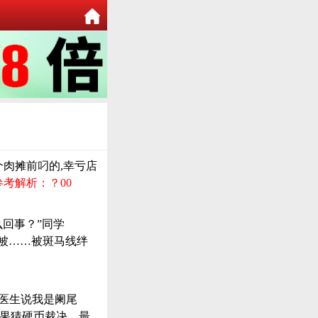
个肉摊前叼的,幸亏店
参考解析：？00
么回事？”同学
…被……被斑马线绊
个医生说我是阑尾
结果猜硬币裁决，最