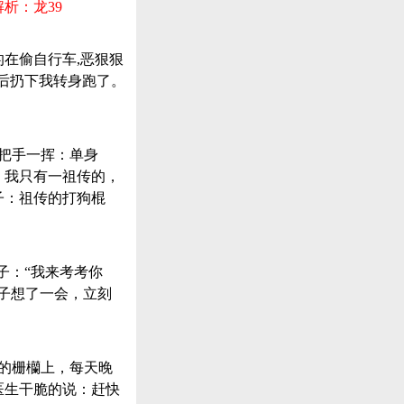
析：龙39
的在偷自行车,恶狠狠
然后扔下我转身跑了。
老把手一挥：单身
，我只有一祖传的，
子：祖传的打狗棍
子：“我来考考你
子想了一会，立刻
家的栅欗上，每天晚
医生干脆的说：赶快