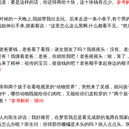
说道：要是这样的话，你还得再给十块，这十块钱有点少。
参考解
小时候的一天晚上,我姐带我出去玩。后来走进一条小巷子,有个男
姐伸出手来,摸索着说：“这里怎么这么黑啊,什么都看不见。”
：跟老爸要钱，老爸看了看我：谈女朋友了吗？我摇摇头：没有。
没有！我缠着老爸：老爸，你就给我吧！老爸摇摇头：唉，算了
马来了精神：祖传的宝贝，挺值钱的吧？老爸顺手拿起身边的棍
7
父亲和两个孩子在看电视里的“动物世界”，突然来了灵感，就问孩
物中，哪些动物既能给你们肉吃，又能给你们皮鞋穿的？”两个孩
！ ”
参考解析：猪08
：病人向医生诉说：我好痛苦，在梦里我总是看见成群的鬼蹲在我
该怎么办呢？医生问：你得那些栅欗是木头的吗？病人点点头。