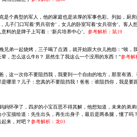
杰克是个典型的军人，他的家庭也是浓厚的军事色彩。列如，厨房门
’，儿子门口写着‘男兵宿舍’，女儿的卧室写着‘女兵宿舍’。客人
意料的是牌子上写着：‘新兵培养中心’。
参考解析：鼠19
昨晚兄弟一起烧烤，三子喝了点酒，就开始跟大伙儿抱怨：“唉，
辈，怎么这么牛B？ 居然生了我这么一个没用的东西！”
参考解
：爸爸，这一次你不要阻挡我，我要到一个自由的地方，那里有酒
那是哪里？儿子：您真的不要阻挡我！爸爸：谁阻挡你，我是要
：一妈妈怀孕了，四岁的小宝百思不得其解，他想知道，未来的弟
给小宝描绘道：先生出头，再生出身子，最后是两条腿，懂了吗
装起来，对吧？
参考解析：龙03