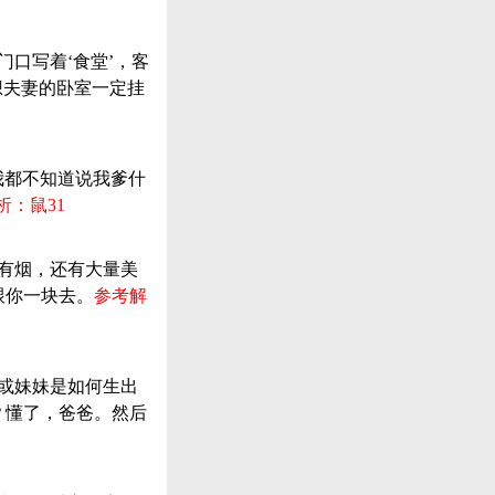
口写着‘食堂’，客
想夫妻的卧室一定挂
我都不知道说我爹什
析：鼠31
、有烟，还有大量美
跟你一块去。
参考解
弟或妹妹是如何生出
？懂了，爸爸。然后