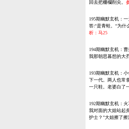
回去把栅欗削尖。
195期幽默玄机：
答:“是青蛙。“为
析：马25
194期幽默玄机：
我那朝思暮想的大
193期幽默玄机
下一代。两人也常
一只鞋。老婆白了
192期幽默玄机：
我对面的大姐站起身
护士？”大姐擦了擦