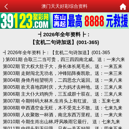
澳门天天好彩综合资料
┫
2026年全年资料┣：
【玄机二句诗加送】(001-365)
┫2026年全年资料┣：【玄机二句诗加送】(001-365
) 第001期 合取三二当可贵，四三四四南北威。送：一来六来
第002期 官大权大肚子大，身长体长尾毛长。送：一来五来
第003期 走财闯北无功名，冲锋陷阵奏凯歌。送：一来三来
第004期 身倚丹桂望明月，二四思念六返回。送：一来八来
第005期 欢天喜地四时庆，大力妈才去种地。送：三来八来
第006期 主大仆大鸡狗升，三五成群十双在。送：三来八来
第007期 今期特码大林木,生肖头上有红波。 送：五来七来
第008期 申西遇空金无旺，木不受克土不散。送：七来九来
第009期 人欢聚散一杯酒，南北东西万里程。送：一来六来
第010期 今期生肖出山林,呼风唤雨它最行。 送：七来九来
第011期 中得头彩无问题，只有一关不好闯。送：四来五来