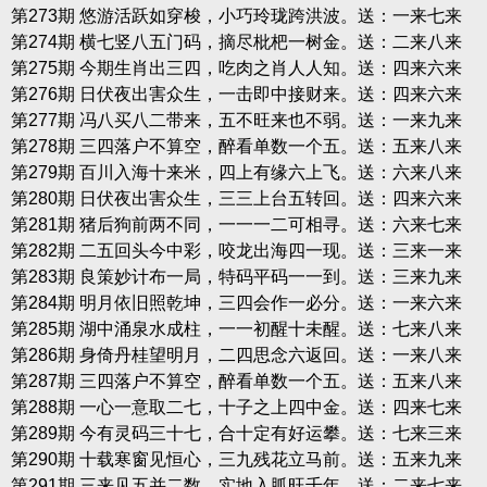
第273期 悠游活跃如穿梭，小巧玲珑跨洪波。送：一来七来
第274期 横七竖八五门码，摘尽枇杷一树金。送：二来八来
第275期 今期生肖出三四，吃肉之肖人人知。送：四来六来
第276期 日伏夜出害众生，一击即中接财来。送：四来六来
第277期 冯八买八二带来，五不旺来也不弱。送：一来九来
第278期 三四落户不算空，醉看单数一个五。送：五来八来
第279期 百川入海十来米，四上有缘六上飞。送：六来八来
第280期 日伏夜出害众生，三三上台五转回。送：四来六来
第281期 猪后狗前两不同，一一一二可相寻。送：六来七来
第282期 二五回头今中彩，咬龙出海四一现。送：三来一来
第283期 良策妙计布一局，特码平码一一到。送：三来九来
第284期 明月依旧照乾坤，三四会作一必分。送：一来六来
第285期 湖中涌泉水成柱，一一初醒十未醒。送：七来八来
第286期 身倚丹桂望明月，二四思念六返回。送：一来八来
第287期 三四落户不算空，醉看单数一个五。送：五来八来
第288期 一心一意取二七，十子之上四中金。送：四来七来
第289期 今有灵码三十七，合十定有好运攀。送：七来三来
第290期 十载寒窗见恒心，三九残花立马前。送：五来九来
第291期 三来见五并二数，实地入胍旺千年。送：二来七来