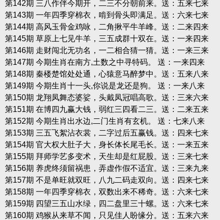
第142期 三八作伴今期开，二三不分朝前来。送：五来七来
第143期 一年四季穿棉衣，啃到骨头即满足。送：六来七来
第144期 高风玉骨金鸡咏，二角揪平牛羊峰。送：二来四来
第145期 草原上七见牛羊，三五成群十双在。送：一来四来
第146期 走财闯北无功名，一二相合猜一猜。送：一来三来
第147期 今期生肖在南方,土数之中寻特码。 送：一来四来
第148期 秦楼楚馆处处通，心猿意马醉梦中。送：五来八来
第149期 今期生肖十一头,你说是龙还是狗。 送：一来八来
第150期 龙翔凤舞态婆娑，头戴凤冠唱高歌。送：三来六来
第151期 在博四九赢大钱，弱红三四看二三。送：二来五来
第152期 今期生肖出水边,二门生肖有玄机。 送：七来八来
第153期 三五飞絮沾衣裳，二字过后五赢钱。送：四来七来
第154期 官大权大肚子大，身长体长尾毛长。送：一来五来
第155期 拜师学艺多变术，天生却是红屁股。送：三来七来
第156期 养虎终须留祸患，弄虚作假不适宜。送：三来九来
第157期 不是单旺就双旺，八九二码走双向。送：四来七来
第158期 一年四季穿棉衣，双数出来不稀奇。送：六来七来
第159期 四望三五山水绿，四二盘里三十螺。送：六来七来
第160期 鸡猴从来草不闻，只见佳人盼缘分。送：五来六来