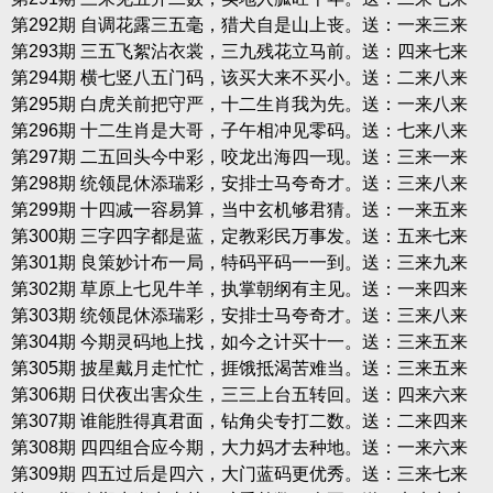
第292期 自调花露三五毫，猎犬自是山上丧。送：一来三来
第293期 三五飞絮沾衣裳，三九残花立马前。送：四来七来
第294期 横七竖八五门码，该买大来不买小。送：二来八来
第295期 白虎关前把守严，十二生肖我为先。送：一来八来
第296期 十二生肖是大哥，子午相冲见零码。送：七来八来
第297期 二五回头今中彩，咬龙出海四一现。送：三来一来
第298期 统领昆休添瑞彩，安排士马夸奇才。送：三来八来
第299期 十四减一容易算，当中玄机够君猜。送：一来五来
第300期 三字四字都是蓝，定教彩民万事发。送：五来七来
第301期 良策妙计布一局，特码平码一一到。送：三来九来
第302期 草原上七见牛羊，执掌朝纲有主见。送：一来四来
第303期 统领昆休添瑞彩，安排士马夸奇才。送：三来八来
第304期 今期灵码地上找，如今之计买十一。送：三来五来
第305期 披星戴月走忙忙，捱饿抵渴苦难当。送：三来五来
第306期 日伏夜出害众生，三三上台五转回。送：四来六来
第307期 谁能胜得真君面，钻角尖专打二数。送：二来四来
第308期 四四组合应今期，大力妈才去种地。送：一来六来
第309期 四五过后是四六，大门蓝码更优秀。送：三来七来