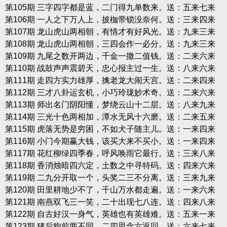
第105期 三字四字都是蓝，二门得九单数来。送：五来七来
第106期 一人之下万人上，披枷带锁没奈何。送：三来四来
第107期 龙山虎山两相朝，有情才有好风光。送：九来三来
第108期 龙山虎山两相朝，三四会作一必分。送：九来三来
第109期 九尾之数开两边，千金一撒二值钱。送：二来六来
第110期 战鼓声声震碧天，忠心报主过一生。送：八来六来
第111期 走四方实力雄厚，擒老龙大闹天宫。送：二来四来
第112期 三才八卦运玄机，小巧玲珑妙术奇。送：二来六来
第113期 师出名门阴阳懂，梦绕云山十二层。送：八来九来
第114期 三光十色两相加，潭水无风十六磨。送：二来五来
第115期 虎落无势是穷困，不如犬子随主儿。送：一来四来
第116期 小门今期赢大钱，该买大来不买小。送：一来四来
第117期 花红柳绿四季春，呼风唤雨它最行。送：三来八来
第118期 香消烛暗四六定，土数之中寻特码。送：四来六来
第119期 二九分开取一个，头奖二三不分离。送：三来九来
第120期 田里耕地少不了，千山万水都走遍。送：一来六来
第121期 南燕双飞三一笑，二十出现七八连。送：四来八来
第122期 自古好汉一身气，英雄也有英雄难。送：五来一来
第123期 猪后狗前两不同，二四思念六返回。送：六来七来