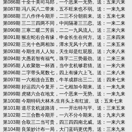
第086期 十全十美司马郎，一个恶来一无势。送：五来六来
第087期 冯八买八二带来，五不旺来也不弱。送：一来九来
第088期 三八作伴今期开，二三不分朝前来。送：五来七来
第089期 三二三四两不同，中间隔著三三恋。送：一来二来
第090期 三寒二暖二芳辰，二二一九风流人。送：三来六来
第091期 猴左蛇右合有缘，申金长生在何方。送：三来四来
第092期 三光十色两相加，潭水无风十六磨。送：二来五来
第093期 今期生肖人人知，天生却是红屁股。送：六来八来
第094期 大愚若智有福气，珠字二三势最劲。送：二来三来
第095期 人欢聚散一杯酒，当中玄机够君猜。送：一来六来
第096期 二字带头尾数七，四上有缘六上飞。送：二来八来
第097期 一六相连合五数，牛羊成群出三二。送：四来七来
第098期 好运四六今复开，二七相加今期来。送：一来九来
第099期 虎猪六合在地支，一个恶来一无势。送：一来九来
第100期 今期特码大林木,生肖头上有红波。 送：五来七来
第101期 道尽玄机波路清，一一开出特与平。送：三来五来
第102期 二三合数今期开，一六不分今期来。送：九来六来
第103期 合取三二当可贵，四三四四南北威。送：一来六来
第104期 良策妙计布一局，大门蓝码更优秀。送：三来九来