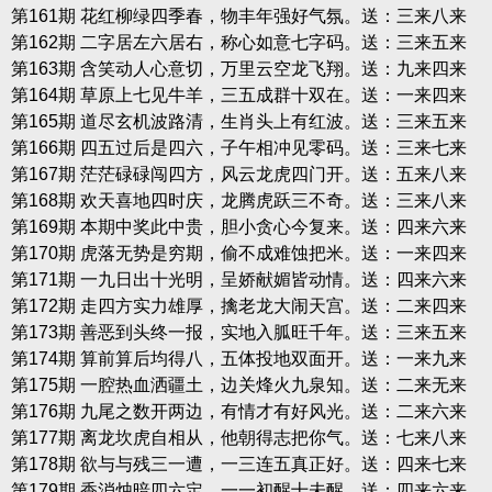
第161期 花红柳绿四季春，物丰年强好气氛。送：三来八来
第162期 二字居左六居右，称心如意七字码。送：三来五来
第163期 含笑动人心意切，万里云空龙飞翔。送：九来四来
第164期 草原上七见牛羊，三五成群十双在。送：一来四来
第165期 道尽玄机波路清，生肖头上有红波。送：三来五来
第166期 四五过后是四六，子午相冲见零码。送：三来七来
第167期 茫茫碌碌闯四方，风云龙虎四门开。送：五来八来
第168期 欢天喜地四时庆，龙腾虎跃三不奇。送：三来八来
第169期 本期中奖此中贵，胆小贪心今复来。送：四来六来
第170期 虎落无势是穷期，偷不成难蚀把米。送：一来四来
第171期 一九日出十光明，呈娇献媚皆动情。送：四来六来
第172期 走四方实力雄厚，擒老龙大闹天宫。送：二来四来
第173期 善恶到头终一报，实地入胍旺千年。送：三来五来
第174期 算前算后均得八，五体投地双面开。送：一来九来
第175期 一腔热血洒疆土，边关烽火九泉知。送：二来无来
第176期 九尾之数开两边，有情才有好风光。送：二来六来
第177期 离龙坎虎自相从，他朝得志把你气。送：七来八来
第178期 欲与与残三一遭，一三连五真正好。送：四来七来
第179期 香消烛暗四六定，一一初醒十未醒。送：四来六来