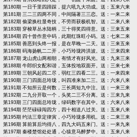
第180期 一日千里四蹄踩，提六吼九大功成。送：五来六来
第181期 三二三四两不同，中间隔著三三恋。送：一来二来
第182期 偷梁换柱显奇技，不劳而获极机智。送：二来八来
第183期 穿梭草丛水陆柄，三十得奖四得意。送：三来五来
第184期 四十曾作意中码，此期红珠旺小码。送：七来二来
第185期 善恶到头终一报，是在早晚一二天。送：三来五来
第186期 码海扬帆二二开，小巧玲珑跨洪波。送：三来四来
第187期 龙山虎山两相朝，有情才有好风光。送：九来三来
第188期 牛郎织女配和谐，五体投地双面开。送：三来七来
第189期 三朝风起四二尽，弱红三四看二三。送：一来四来
第190期 三门四面总玲珑，叫四准来加二三。送：六来八来
第191期 不知所云是何数，三长两短九中注。送：一来三来
第192期 二九分开取一个，头奖二三不分离。送：三来九来
第193期 三门四面总玲珑，绿码数字在其中。送：六来八来
第194期 茫茫碌碌闯四方，四十相送八过关。送：五来八来
第195期 约法三章定律寅，小巧玲珑多用机。送：二来三来
第196期 算前算后均得八，四九大码五来门。送：一来九来
第197期 秦楼楚馆处处通，心猿意马醉梦中。送：五来八来