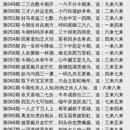
第049期 二三合数今期开，一六不分今期来。送：九来六来
第050期 三才八卦运玄机，小巧玲珑妙术奇。送：二来六来
第051期 好马有益三七数，六合中宝一四闻。送：三来八来
第052期 今期生肖在南方，特码尾睇三六八。送：一来四来
第053期 今期特码开本期，三十得奖四得意。送：六来七来
第054期 田家老扣立大功，富有回乡去务农。送：四来八来
第055期 四一呈祥今降临，三十中彩定今期。送：一来八来
第056期 人欢聚散一杯酒，南北东西万里程。送：一来六来
第057期 今期心水有牛羊，心中藏宝是九九。送：三来六来
第058期 披星戴月走忙忙，捱饿抵渴苦难当。送：三来五来
第059期 欲与与残三一遭，一码九并五更春。送：四来七来
第060期 取下作宝宝求贵，六合之彩旺晚年。送：三来六来
第061期 今期生肖人人知,吃肉之肖人人知。 送：六来八来
第062期 欢天喜地二七合，牛羊成群出三二。送：五来六来
第063期 四五六七可知机，端午赤龙跃龙门。送：七来五来
第064期 一人之下万人上，将军威权千里雄。送：三来四来
第065期 离龙坎虎自相从，软玉温香披彩虹。送：七来八来
第066期 披星戴月走忙忙，到头你也赞佩服。送：三来五来
第067期 一语道破是玄机，姐妹七八中一期。送：三来九来