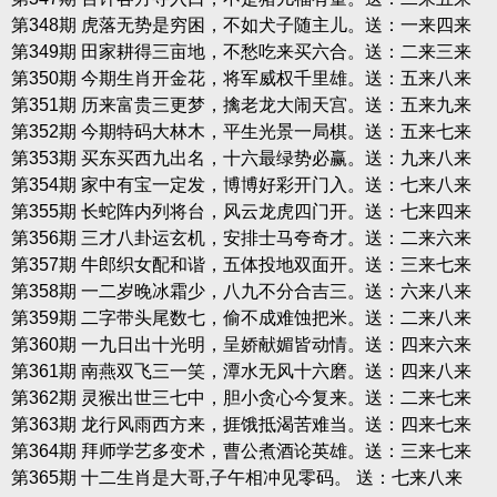
第348期 虎落无势是穷困，不如犬子随主儿。送：一来四来
第349期 田家耕得三亩地，不愁吃来买六合。送：二来三来
第350期 今期生肖开金花，将军威权千里雄。送：五来八来
第351期 历来富贵三更梦，擒老龙大闹天宫。送：五来九来
第352期 今期特码大林木，平生光景一局棋。送：五来七来
第353期 买东买西九出名，十六最绿势必赢。送：九来八来
第354期 家中有宝一定发，博博好彩开门入。送：七来八来
第355期 长蛇阵内列将台，风云龙虎四门开。送：七来四来
第356期 三才八卦运玄机，安排士马夸奇才。送：二来六来
第357期 牛郎织女配和谐，五体投地双面开。送：三来七来
第358期 一二岁晚冰霜少，八九不分合吉三。送：六来八来
第359期 二字带头尾数七，偷不成难蚀把米。送：二来八来
第360期 一九日出十光明，呈娇献媚皆动情。送：四来六来
第361期 南燕双飞三一笑，潭水无风十六磨。送：四来八来
第362期 灵猴出世三七中，胆小贪心今复来。送：二来七来
第363期 龙行风雨西方来，捱饿抵渴苦难当。送：四来七来
第364期 拜师学艺多变术，曹公煮酒论英雄。送：三来七来
第365期 十二生肖是大哥,子午相冲见零码。 送：七来八来