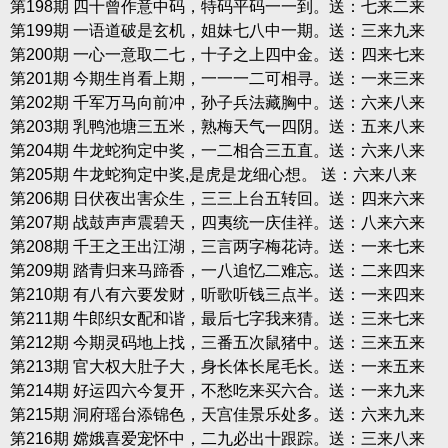
第198期 四十曾作意中码，特码平码一一到。送：七来二来
第199期 一语道破是玄机，姐妹七八中一期。送：三来九来
第200期 一心一意取二七，十子之上四中金。送：四来七来
第201期 今期生肖看上期，一一一二可相寻。送：一来三来
第202期 千军万马向前冲，孙子兵法藏胸中。送：六来八来
第203期 乳鸭池塘三五米，熟梅天气一四阴。送：五来八来
第204期 牛龙蛇狗定中奖，一二相合三五直。送：六来八来
第205期 牛龙蛇狗定中奖,是虎是龙细心想。 送：六来八来
第206期 日伏夜出害众生，三三上台五转回。送：四来六来
第207期 战鼓声声震碧天，四夷统一庆佳祥。送：八来六来
第208期 千王之王出江湖，三言两字梅花诗。送：一来七来
第209期 踏青归来马蹄香，一八追忆二难忘。送：二来四来
第210期 有八有六要发财，听歌听钱三点半。送：一来四来
第211期 牛郎织女配和谐，最后七字我来猜。送：三来七来
第212期 今期灵码地上找，三番五次鼠猪中。送：三来五来
第213期 官大权大肚子大，身长体长尾毛长。送：一来五来
第214期 好运四六今复开，不愁吃来买六合。送：一来九来
第215期 洞府瑶台添锦色，天宫佳景乐处多。送：六来九来
第216期 嫦娥喜爱宠怀中，二九必出十跟踪。送：三来八来