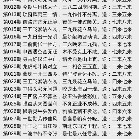
第012期 今期生肖找太子，三八二四庆同期。送：三来七来
第013期 琐窗风雨三二情，一九作伴不分离。送：三来五来
第014期 前路茫茫无止境，鞭笞一催过险关。送：七来八来
第015期 三五飞絮沾衣裳，三九残花立马前。送：四来七来
第016期 一九日出十光明，呈娇献媚皆动情。送：四来六来
第017期 二前惆怅十牡丹，三六晚来二九残。送：一来七来
第018期 申西遇空金无旺，木不受克土不散。送：七来九来
第019期 身古好汉阵中亡，猎犬自是山上丧。送：三来六来
第020期 龙虎相斗势对立，一二相合三五直。送：二来七来
第021期 蓝珠一开三四多，特码登台运不改。送：二来八来
第022期 三五飞絮沾衣裳，三九残花立马前。送：四来七来
第023期 中得头彩无问题，咬龙出海四一现。送：四来五来
第024期 三四落户不算空，软玉温香披彩虹。送：五来八来
第025期 强盗从来图谋利，不务正业不成器。送：四来五来
第026期 鼠后灵牛头发角，狗前老猪不发达。送：四来六来
第027期 一世勤劳传佳风，是赢是输有分晓。送：二来九来
第028期 千王之王出江湖，南北东西万里程。送：一来七来
第029期 一波中特不夸张，是七是八任君选。送：二来七来