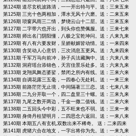
第124期 道尽玄机波路清，一一开出特与平。送：三来五来
第125期 三光十色两相加，潭水无风十六磨。送：二来五来
第126期 琐窗风雨三二情，梦绕云山十二层。送：三来五来
第127期 二字带六也开出，到头你也赞佩服。送：三来七来
第128期 师出名门阴阳懂，八极之宝乾坤问。送：八来九来
第129期 有八有六要发财，呈娇献媚皆动情。送：一来四来
第130期 含笑动人心意切，三次消息五更风。送：九来四来
第131期 千军万马向前冲，孙子兵法藏胸中。送：六来八来
第132期 洞府瑶台添锦色，天宫佳景乐处多。送：六来九来
第133期 龙翔凤舞态婆娑，禁闭之所内有线。送：三来六来
第134期 自调花露三五毫，一四春心无处耗。送：一来三来
第135期 前路茫茫无止境，中间隔著三三恋。送：七来八来
第136期 二九分开取一个，四二盘里三十螺。送：三来九来
第137期 九尾之数开两边，千金一撒二值钱。送：二来六来
第138期 二五回头今中彩，五不旺来也不弱。送：三来一来
第139期 身倚丹桂望明月，二四思念六返回。送：一来八来
第140期 本期五八有玄机,双数出来不稀奇。 送：二来四来
第141期 虎猪六合在地支，一字出将你为先。送：一来九来