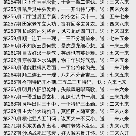
第254期 取下作宝宝求贵，千金一撒二值钱。送：三来六来
第255期 鼠后灵牛头发角，一一开出特与平。送：四来六来
第256期 四字过后五字赢，如今之计买十一。送：五来七来
第257期 田家老扣立大功，富有回乡去务农。送：四来八来
第258期 长蛇阵内列将台，风云龙虎四门开。送：七来四来
第259期 顺二连五一一现，二三不分朝前来。送：七来五来
第260期 不知所云是何数，是虎是龙细心想。送：一来三来
第261期 自古好汉一身气，英雄也有英雄难。送：五来一来
第262期 穿梭草丛水陆柄，物丰年强好气氛。送：三来五来
第263期 谁能胜得真君面，一字出将你为先。送：二来四来
第264期 顺二连五一一现，八九不分合吉三。送：七来五来
第265期 今期特码开本期,三五二三开特码。 送：六来七来
第266期 明月依旧照乾坤，头戴凤冠唱高歌。送：一来六来
第267期 一语道破是玄机，姐妹七八中一期。送：三来九来
第268期 灵猴出世三七中，一个特码三出勤。送：二来七来
第269期 主大仆大鸡狗升，莫怪四人随富贵。送：三来八来
第270期 横七竖八五门码，该买大来不买小。送：二来八来
第271期 买东买西九出名，狗前老猪不发达。送：九来八来
第272期 沙场战死民悲衰，好人贼索反开怀。送：三来六开