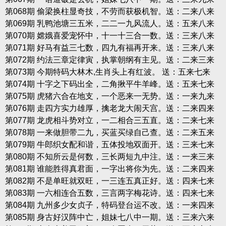
第068期 偷梁换柱显奇技，不劳而获极机智。送：二来八来
第069期 乳鸭池塘三五米，二二一九风流人。送：五来八来
第070期 嫦娥喜爱宠怀中，十一十三合一数。送：三来八来
第071期 好马有益三七数，四九有福再开来。送：三来八来
第072期 约法三章定律寅，执掌朝纲有主见。送：二来三来
第073期 今期特码大林木,生肖头上有红波。 送：五来七来
第074期 十字之下码出全，二角揪平牛羊峰。送：五来七来
第075期 虎猪六合在地支，一个恶来一无势。送：一来九来
第076期 走四方实力雄厚，擒老龙大闹天宫。送：二来四来
第077期 龙虎相斗势对立，一二相合三五直。送：二来七来
第078期 一来做胆带二九，买蓝买绿自己查。送：二来五来
第079期 牛郎织女配和谐，五体投地双面开。送：三来七来
第080期 不知所云是何数，三长两短九中注。送：一来三来
第081期 谁能胜得真君面，一字出将你为先。送：二来四来
第082期 不是单旺就双旺，一三连五真正好。送：四来七来
第083期 一六相连合五数，三言两字梅花诗。送：四来七来
第084期 九州多少女贞子，特码登台运不改。送：一来四来
第085期 身古好汉阵中亡，姐妹七八中一期。送：三来六来