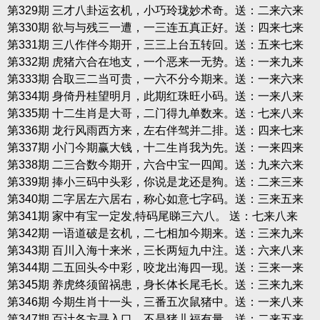
第329期 三才八卦运玄机，小巧玲珑妙术奇。送：二来六来
第330期 欲与与残三一遭，一三连五真正好。送：四来七来
第331期 三八作伴今期开，三三上台五转回。送：五来七来
第332期 虎猪六合在地支，一个恶来一无势。送：一来九来
第333期 合取三二当可贵，一六不分今期来。送：一来六来
第334期 身倚丹桂望明月，此期红珠旺小码。送：一来八来
第335期 十二生肖是大哥，二门得九单数来。送：七来八来
第336期 龙行风雨西方来，左右伴驾并二排。送：四来七来
第337期 小门今期赢大钱，十二生肖我为先。送：一来四来
第338期 二三合数今期开，六合中宝一四闻。送：九来六来
第339期 捧小三码中头彩，你说是龙还是狗。送：二来三来
第340期 二字居左六居右，称心如意七字码。送：三来五来
第341期 家中有宝一定发,特码尾睇三六八。 送：七来八来
第342期 一语道破是玄机，二七相加今期来。送：三来九来
第343期 百川入海十来米，三长两短九中注。送：六来八来
第344期 二五回头今中彩，咬龙出海四一现。送：三来一来
第345期 养虎终须留祸患，身长体长尾毛长。送：三来九来
第346期 今期生肖十一头，三番五次鼠猪中。送：一来八来
第347期 百计各方寻入口，不是猪儿福有量。送：二来五来