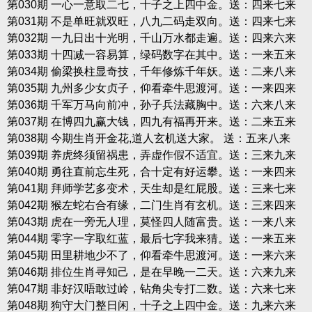
第030期 一心一意取二七，十子之上四中金。送：四来七来
第031期 不是单旺就双旺，八九二码走双向。送：四来七来
第032期 一九日出十光明，千山万水都走遍。送：四来六来
第033期 十四减一容易算，绿码数字在其中。送：一来五来
第034期 偷梁换柱显奇技，千年修炼千年妖。送：二来八来
第035期 九州多少女贞子，仰看牵牛思渡河。送：一来四来
第036期 千军万马向前冲，孙子兵法藏胸中。送：六来八来
第037期 在博四九赢大钱，四九有福再开来。送：二来五来
第038期 今期生肖开金花,道人玄机送大家。 送：五来八来
第039期 养虎终须留祸患，弄虚作假不适宜。送：三来九来
第040期 勇往直前忘生死，合十定有好运攀。送：一来四来
第041期 拜师学艺多变术，天生却是红屁股。送：三来七来
第042期 猴左蛇右合有缘，二门生肖有玄机。送：三来四来
第043期 虎在一旁无人理，莫怪四人随富贵。送：一来八来
第044期 零字一字取红蓝，最后七字我来猜。送：一来五来
第045期 田里耕地少不了，仰看牵牛思渡河。送：一来六来
第046期 排位生肖寻知己，是在早晚一二天。送：六来九来
第047期 非好汉唔敢过岭，钻角尖专打二数。送：六来七来
第048期 狗守大门整日闲，十子之上四中金。送：九来六来