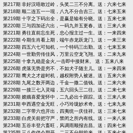
第217期 非好汉唔敢过岭，头奖二三不分离。送：六来七来
第218期 顺二连五一一现，八九不分合吉三。送：七来五来
第219期 十字之下码出全，是赢是输有分晓。送：五来七来
第220期 三与四加还六出，一码九并五更春。送：三来八来
第221期 勇往直前忘生死，忠心报主过一生。送：一来四来
第222期 今期生肖看上期，端午赤龙跃龙门。送：一来三来
第223期 四五六七可知机，一个特码三出勤。送：七来五来
第224期 一世勤劳传佳风，万里云空龙飞翔。送：二来九来
第225期 十拿九稳是金火,一击即中接财来。 送：五来八来
第226期 虎落无势是穷不，不如犬子随主儿。送：一来四来
第227期 鹰犬之才趁时机，越权附势人被迷。送：五来六来
第228期 九尾之数开两边，千金一撒二值钱。送：二来六来
第229期 一接三七入灵端，五六回头三二往。送：二来七来
第230期 嫦娥喜爱宠怀中，二九必出十跟踪。送：三来八来
第231期 申西遇空金无旺，小巧玲珑妙术奇。送：七来九来
第232期 二字带六也开出，四夷统一庆佳祥。送：三来七来
第233期 白虎关前把守严，禁闭之所内有线。送：一来八来
第234期 五谷丰登六畜旺，风调雨顺报吉昌。送：四来七来
第235期 三八作伴今期开，二三不分朝前来。送：五来七来