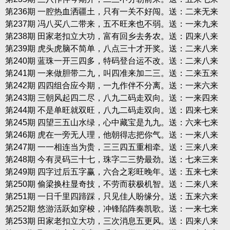
第236期 一腔热血洒疆土，只有一关不好闯。送：二来无来
第237期 冯八买八二带来，五不旺来也不弱。送：一来九来
第238期 田家老扣立大功，富有回乡去务农。送：四来八来
第239期 虎头虎脑不简单，八点三十才开奖。送：二来八来
第240期 蓝珠一开三四多，特码登台运不改。送：二来八来
第241期 一来做胆带二九，叫四准来加二三。送：二来五来
第242期 四四组合应今期，一九作伴不分离。送：一来六来
第243期 三朝风起四二尽，八九二码走双向。送：一来四来
第244期 不是单旺就双旺，八九二码走双向。送：四来七来
第245期 四望三五山水绿，心中藏宝是九九。送：六来七来
第246期 虎在一旁无人理，他朝得志把你气。送：一来八来
第247期 一一相连当为贵，三三四五重相牵。送：三来八来
第248期 今有灵码三十七，珠字二三势最劲。送：七来三来
第249期 四字过后五字赢，六合之彩旺晚年。送：五来七来
第250期 偷梁换柱显奇技，不劳而获极机智。送：二来八来
第251期 一日千里四蹄踩，只见佳人盼缘分。送：五来六来
第252期 悠游活跃如穿梭，冲锋陷阵奏凯歌。送：一来七来
第253期 田家老扣立大功，三次消息五更风。送：四来八来