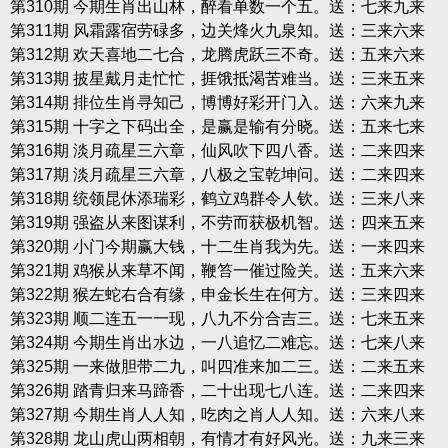
第310期 今期生肖出山林，醉看单数一个五。送：七来九来
第311期 风霜露宿劳碌多，边关烽火九泉知。送：三来六来
第312期 欢天喜地二七合，龙腾虎跃三不奇。送：五来六来
第313期 披星戴月走忙忙，捱饿抵渴苦难当。送：三来五来
第314期 排位生肖寻知己，博博好彩开门入。送：六来九来
第315期 十字之下码出全，是赢是输有分晓。送：五来七来
第316期 淡月疏星三六章，仙风吹下四八香。送：二来四来
第317期 淡月疏星三六章，八极之宝乾坤问。送：二来四来
第318期 统领昆休添瑞彩，鹤立鸡群令人钦。送：三来八来
第319期 强盗从来图谋利，不劳而获极机智。送：四来五来
第320期 小门今期赢大钱，十二生肖我为先。送：一来四来
第321期 鸡猴从来草不闻，鞭笞一催过险关。送：五来六来
第322期 猴左蛇右合有缘，申金长生在何方。送：三来四来
第323期 顺二连五一一现，八九不分合吉三。送：七来五来
第324期 今期生肖出水边，一八追忆二难忘。送：七来八来
第325期 一来做胆带二九，叫四准来加二三。送：二来五来
第326期 踏青归来马蹄香，二十出现七八连。送：二来四来
第327期 今期生肖人人知，吃肉之肖人人知。送：六来八来
第328期 龙山虎山两相朝，有情才有好风光。送：九来三来