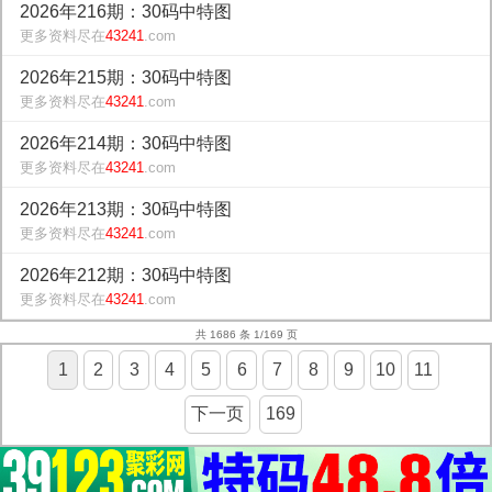
2026年216期：30码中特图
更多资料尽在
43241
.com
2026年215期：30码中特图
更多资料尽在
43241
.com
2026年214期：30码中特图
更多资料尽在
43241
.com
2026年213期：30码中特图
更多资料尽在
43241
.com
2026年212期：30码中特图
更多资料尽在
43241
.com
共 1686 条 1/169 页
1
2
3
4
5
6
7
8
9
10
11
下一页
169