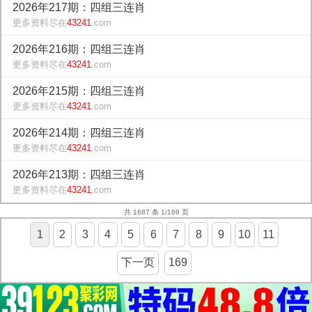
2026年217期：四组三连肖
更多资料尽在
43241
.com
2026年216期：四组三连肖
更多资料尽在
43241
.com
2026年215期：四组三连肖
更多资料尽在
43241
.com
2026年214期：四组三连肖
更多资料尽在
43241
.com
2026年213期：四组三连肖
更多资料尽在
43241
.com
共 1687 条 1/169 页
1
2
3
4
5
6
7
8
9
10
11
下一页
169