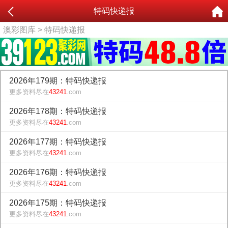
特码快递报
澳彩图库
> 特码快递报
2026年179期：特码快递报
更多资料尽在
43241
.com
2026年178期：特码快递报
更多资料尽在
43241
.com
2026年177期：特码快递报
更多资料尽在
43241
.com
2026年176期：特码快递报
更多资料尽在
43241
.com
2026年175期：特码快递报
更多资料尽在
43241
.com