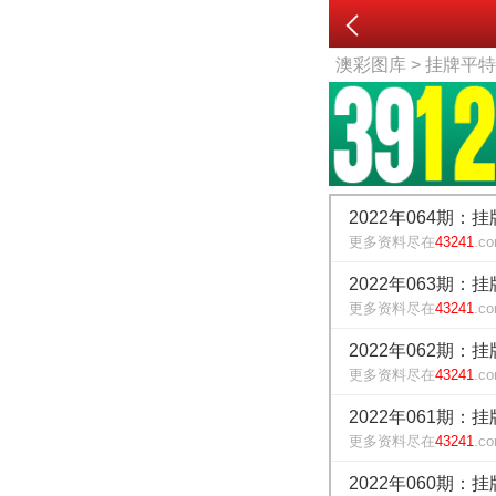
澳彩图库
> 挂牌平
2022年064期：
更多资料尽在
43241
.c
2022年063期：
更多资料尽在
43241
.c
2022年062期：
更多资料尽在
43241
.c
2022年061期：
更多资料尽在
43241
.c
2022年060期：