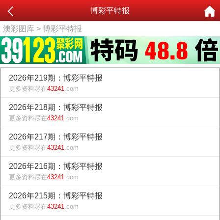
博彩平特报
澳彩图库
> 博彩平特报
2026年219期：博彩平特报
更多资料尽在
43241
.com
2026年218期：博彩平特报
更多资料尽在
43241
.com
2026年217期：博彩平特报
更多资料尽在
43241
.com
2026年216期：博彩平特报
更多资料尽在
43241
.com
2026年215期：博彩平特报
更多资料尽在
43241
.com