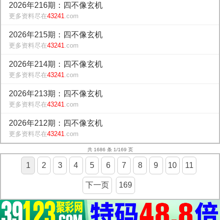
2026年216期：四不像玄机
更多资料尽在
43241
.com
2026年215期：四不像玄机
更多资料尽在
43241
.com
2026年214期：四不像玄机
更多资料尽在
43241
.com
2026年213期：四不像玄机
更多资料尽在
43241
.com
2026年212期：四不像玄机
更多资料尽在
43241
.com
共 1686 条 1/169 页
1
2
3
4
5
6
7
8
9
10
11
下一页
169