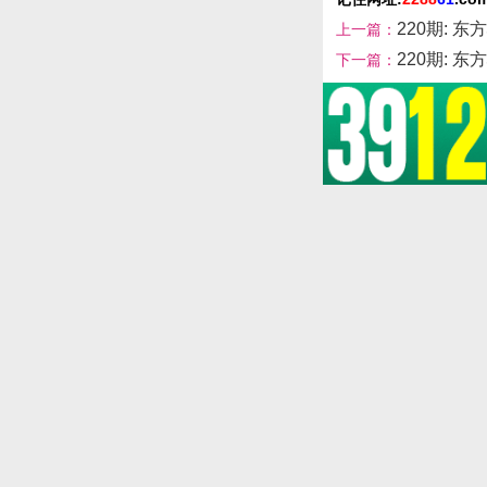
220期: 
上一篇：
220期: 
下一篇：