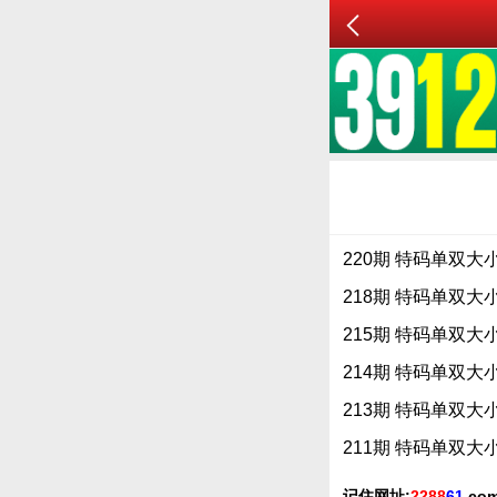
220期 特码单双大小
218期 特码单双大小 
215期 特码单双大小 
214期 特码单双大小 
213期 特码单双大小 
211期 特码单双大小 
记住网址:
2288
61
.c