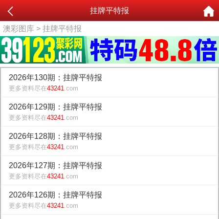
挂牌平特报
澳彩图库
> 挂牌平特报
2026年130期：挂牌平特报
更多资料尽在
43241
.com
2026年129期：挂牌平特报
更多资料尽在
43241
.com
2026年128期：挂牌平特报
更多资料尽在
43241
.com
2026年127期：挂牌平特报
更多资料尽在
43241
.com
2026年126期：挂牌平特报
更多资料尽在
43241
.com