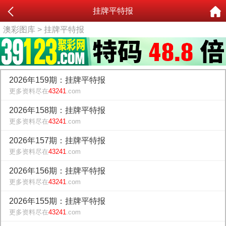
挂牌平特报
澳彩图库
> 挂牌平特报
2026年159期：挂牌平特报
更多资料尽在
43241
.com
2026年158期：挂牌平特报
更多资料尽在
43241
.com
2026年157期：挂牌平特报
更多资料尽在
43241
.com
2026年156期：挂牌平特报
更多资料尽在
43241
.com
2026年155期：挂牌平特报
更多资料尽在
43241
.com