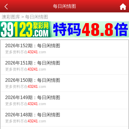
每日闲情图
澳彩图库
> 每日闲情图
2026年152期：每日闲情图
更多资料尽在
43241
.com
2026年151期：每日闲情图
更多资料尽在
43241
.com
2026年150期：每日闲情图
更多资料尽在
43241
.com
2026年149期：每日闲情图
更多资料尽在
43241
.com
2026年148期：每日闲情图
更多资料尽在
43241
.com